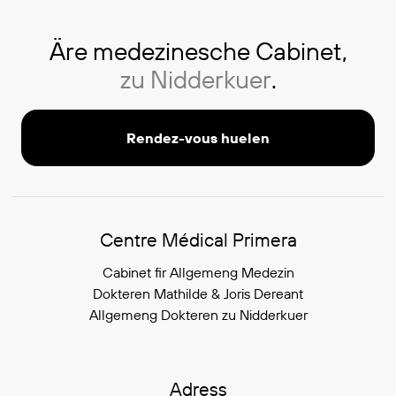
Äre medezinesche Cabinet,
zu Nidderkuer
.
Rendez-vous huelen
Informatiounen iwwert de Cabinet
Centre Médical Primera
Cabinet fir Allgemeng Medezin
Dokteren Mathilde & Joris Dereant
Allgemeng Dokteren zu Nidderkuer
Adress