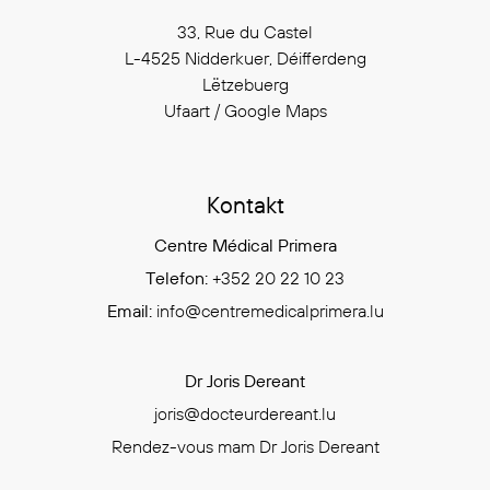
33, Rue du Castel
L-4525 Nidderkuer, Déifferdeng
Lëtzebuerg
Ufaart / Google Maps
Kontakt
Centre Médical Primera
Telefon:
+352 20 22 10 23
Email:
info@centremedicalprimera.lu
Dr Joris Dereant
joris@docteurdereant.lu
Rendez-vous mam Dr Joris Dereant