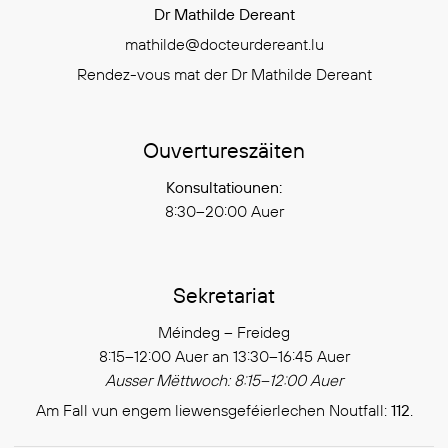
Dr Mathilde Dereant
mathilde@docteurdereant.lu
Rendez-vous mat der Dr Mathilde Dereant
Ouvertureszäiten
Konsultatiounen:
8:30–20:00 Auer
Sekretariat
Méindeg – Freideg
8:15–12:00 Auer an 13:30–16:45 Auer
Ausser Mëttwoch: 8:15–12:00 Auer
Am Fall vun engem liewensgeféierlechen Noutfall:
112
.