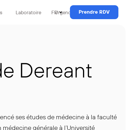
Prendre RDV
s
Laboratoire
FR
Urgences
Contact
de Dereant
cé ses études de médecine à la faculté
n médecine générale à l’Université