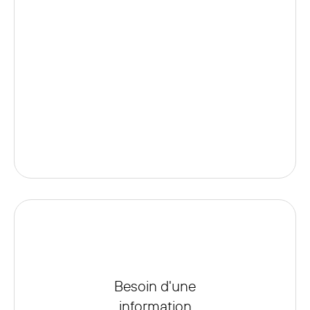
à
r
i
s
q
u
e
.
Besoin d'une
information